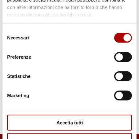
per almeno 2 ore.
con altre informazioni che ha fornito loro o che hanno
3. Cuoci l’agnello in una padella calda fino a
raccolto dal suo utilizzo dei loro servizi.
che non diventano dorate.
Selezione
4. Servi subito e goditi il tuo piatto
Necessari
del
aromatico!
consenso
Preferenze
Statistiche
Marketing
Accetta tutti