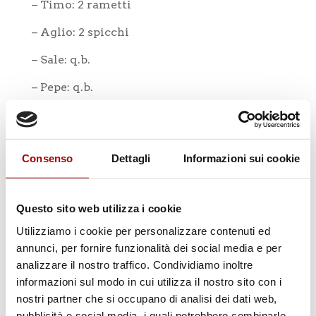
– Timo: 2 rametti
– Aglio: 2 spicchi
– Sale: q.b.
– Pepe: q.b.
Consenso
Dettagli
Informazioni sui cookie
Fasi di preparazione:
Questo sito web utilizza i cookie
Fasi di preparazione:
Utilizziamo i cookie per personalizzare contenuti ed
1. Prepara una marinata con rosmarino,
annunci, per fornire funzionalità dei social media e per
timo, aglio tritato, sale e pepe.
analizzare il nostro traffico. Condividiamo inoltre
informazioni sul modo in cui utilizza il nostro sito con i
2. Immergi la carne nelle erbette
nostri partner che si occupano di analisi dei dati web,
aromatiche preparate e lasciale riposare
pubblicità e social media, i quali potrebbero combinarle