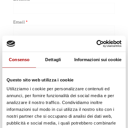
Email
*
Telefono
*
Consenso
Dettagli
Informazioni sui cookie
Note
*
Questo sito web utilizza i cookie
Utilizziamo i cookie per personalizzare contenuti ed
annunci, per fornire funzionalità dei social media e per
analizzare il nostro traffico. Condividiamo inoltre
informazioni sul modo in cui utilizza il nostro sito con i
H
Acconsento
Non acconsento
nostri partner che si occupano di analisi dei dati web,
o
pubblicità e social media, i quali potrebbero combinarle
l
a ricevere via email comunicazioni di carattere