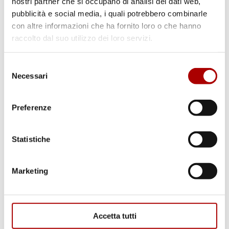
nostri partner che si occupano di analisi dei dati web,
dettaglio nel nostro Negozio di Tallone nella sede
pubblicità e social media, i quali potrebbero combinarle
di Imperia. I nostri salumi provengono da
carni di
con altre informazioni che ha fornito loro o che hanno
maiale, di bovino e tacchino selezionate
raccolto dal suo utilizzo dei loro servizi.
secondo i criteri di freschezza, qualità e
genuinità
, e sono confezionati in ambiente
Selezione
protetto e sterile quotidianamente.
Necessari
del
Salumi confezionati: salumi cotti,
consenso
di suino, a produzione artigianale
Preferenze
Il nostro stabilimento offre un
ampio catalogo
di salumi
per tutti i gusti tra cui spiccano il
Statistiche
gustoso
trancio di Roastbeef cotto
e il
bacon cotto
,
preparazioni prese in prestito dalla cultura
culinaria anglosassone, e l’immancabile
arrosto di
Marketing
tacchino
.
Tra i nostri
salumi di maiale
più amati vi sono
poi gli sfiziosi salami: dal celebre
salame
Bocconcino
, ideale per snack all’insegna di gusto e
Accetta tutti
tradizione, per arrivare al
salame Gentile
,