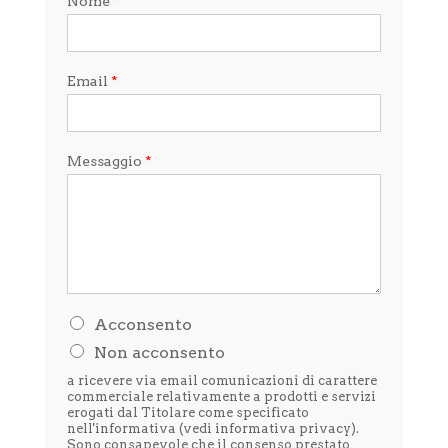
Nome
*
Email
*
Messaggio
*
H
Acconsento
o
Non acconsento
l
e
a ricevere via email comunicazioni di carattere
t
commerciale relativamente a prodotti e servizi
t
erogati dal Titolare come specificato
nell'informativa (vedi
informativa privacy
).
o
Sono consapevole che il consenso prestato
l