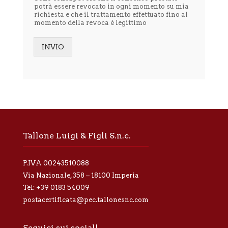
potrà essere revocato in ogni momento su mia
'
richiesta e che il trattamento effettuato fino al
i
momento della revoca è legittimo
n
f
o
INVIO
r
Alternative:
m
a
t
i
v
a
p
r
Tallone Luigi & Figli S.n.c.
i
v
a
P.IVA 00243510088
c
y
Via Nazionale, 358 – 18100 Imperia
*
Tel:
+39 0183 54009
postacertificata@pec.tallonesnc.com
Seguici sui social!