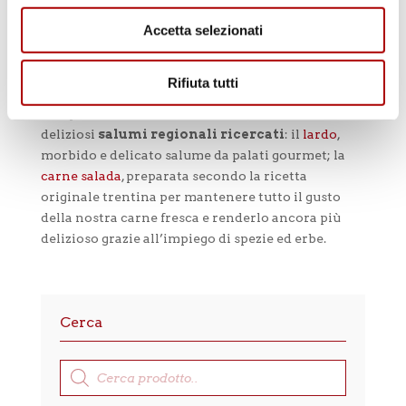
antipasto immancabile della tradizione
Accetta selezionati
enogastronomica italiana. I salami firmati Tallone
garantiscono bontà, naturalezza e ricetta
tradizionale e sono ottimi da consigliare ai vostri
Rifiuta tutti
clienti per antipasti, aperitivi e snack saporiti.
Sempre dalla tradizione italiana, Tallone offre
deliziosi
salumi regionali ricercati
: il
lardo
,
morbido e delicato salume da palati gourmet; la
carne salada
, preparata secondo la ricetta
originale trentina per mantenere tutto il gusto
della nostra carne fresca e renderlo ancora più
delizioso grazie all’impiego di spezie ed erbe.
Cerca
Products
search