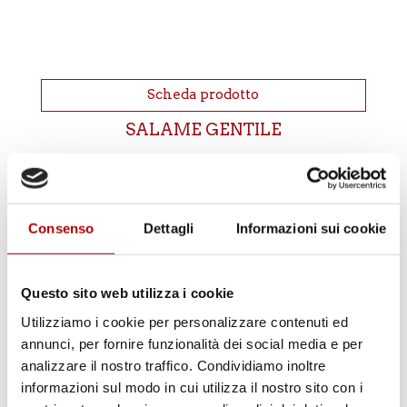
Scheda prodotto
SALAME GENTILE
Produzione e distribuzione,
Consenso
Dettagli
Informazioni sui cookie
vendita online di salumi di
maiale per macellerie e
Questo sito web utilizza i cookie
ristoranti
Utilizziamo i cookie per personalizzare contenuti ed
Siamo specializzati nella
produzione di gustosi
annunci, per fornire funzionalità dei social media e per
salumi confezionati per la ristorazione e
analizzare il nostro traffico. Condividiamo inoltre
banchi macelleria nella zona tra Liguria e
informazioni sul modo in cui utilizza il nostro sito con i
Piemonte
, disponibili anche per la vendita al