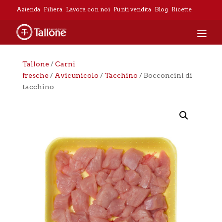
Azienda
Filiera
Lavora con noi
Punti vendita
Blog
Ricette
Tallone
/
Carni
fresche
/
Avicunicolo
/
Tacchino
/ Bocconcini di
tacchino