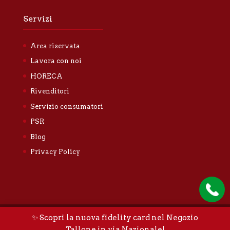
Servizi
Area riservata
Lavora con noi
HORECA
Rivenditori
Servizio consumatori
PSR
Blog
Privacy Policy
✨ Scopri la nuova fidelity card nel Negozio
Tallone Luigi & Figli S.n.c. |
Privacy policy
|
Cookie
Tallone in via Nazionale!
policy
|
Sitemap
|
Credits
|
Whistleblowing