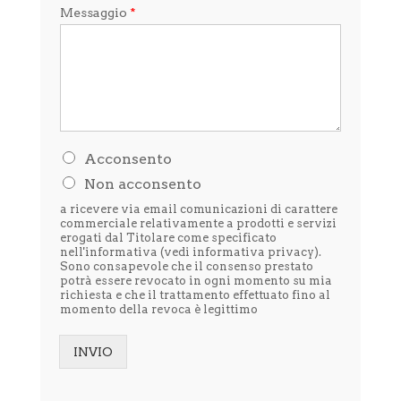
Messaggio
*
H
Acconsento
o
Non acconsento
l
e
a ricevere via email comunicazioni di carattere
t
commerciale relativamente a prodotti e servizi
t
erogati dal Titolare come specificato
nell'informativa (vedi
informativa privacy
).
o
Sono consapevole che il consenso prestato
l
potrà essere revocato in ogni momento su mia
'
richiesta e che il trattamento effettuato fino al
i
momento della revoca è legittimo
n
f
o
INVIO
r
Alternative:
m
a