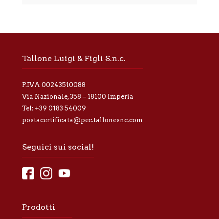
t
i
v
a
p
r
Tallone Luigi & Figli S.n.c.
i
v
a
P.IVA 00243510088
c
y
Via Nazionale, 358 – 18100 Imperia
*
Tel:
+39 0183 54009
postacertificata@pec.tallonesnc.com
Seguici sui social!
Prodotti