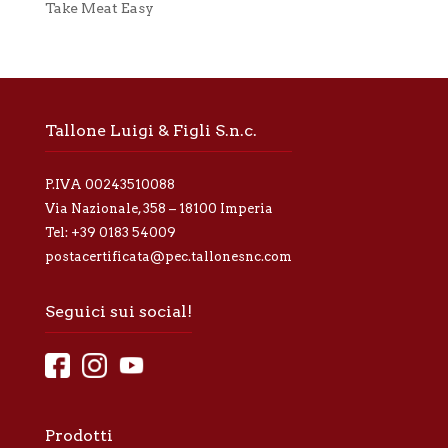
a
Take Meat Easy
c
y
*
Tallone Luigi & Figli S.n.c.
P.IVA 00243510088
Via Nazionale, 358 – 18100 Imperia
Tel:
+39 0183 54009
postacertificata@pec.tallonesnc.com
Seguici sui social!
Prodotti