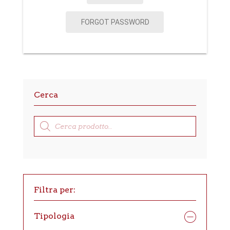
:
FORGOT PASSWORD
Cerca
Products
search
Filtra per:
Tipologia