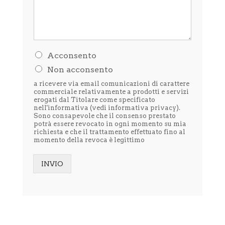
H
Acconsento
o
Non acconsento
l
e
a ricevere via email comunicazioni di carattere
t
commerciale relativamente a prodotti e servizi
t
erogati dal Titolare come specificato
nell'informativa (vedi
informativa privacy
).
o
Sono consapevole che il consenso prestato
l
potrà essere revocato in ogni momento su mia
'
richiesta e che il trattamento effettuato fino al
i
momento della revoca è legittimo
n
f
o
INVIO
r
Alternative:
m
a
t
i
v