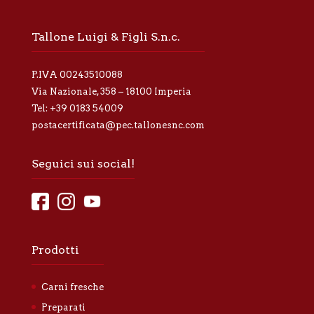
a
p
r
Tallone Luigi & Figli S.n.c.
i
v
a
P.IVA 00243510088
c
y
Via Nazionale, 358 – 18100 Imperia
*
Tel:
+39 0183 54009
postacertificata@pec.tallonesnc.com
Seguici sui social!
Prodotti
Carni fresche
Preparati