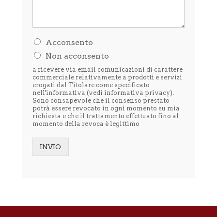
H
Acconsento
o
Non acconsento
l
e
a ricevere via email comunicazioni di carattere
t
commerciale relativamente a prodotti e servizi
t
erogati dal Titolare come specificato
nell'informativa (vedi
informativa privacy
).
o
Sono consapevole che il consenso prestato
l
potrà essere revocato in ogni momento su mia
'
richiesta e che il trattamento effettuato fino al
i
momento della revoca è legittimo
n
f
o
INVIO
r
Alternative:
m
a
t
i
v
a
p