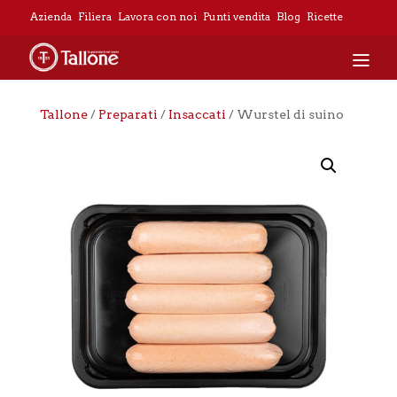
Azienda
Filiera
Lavora con noi
Punti vendita
Blog
Ricette
Tallone
/
Preparati
/
Insaccati
/ Wurstel di suino