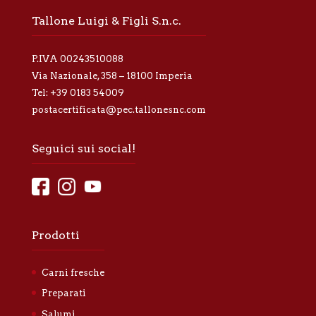
r
Tallone Luigi & Figli S.n.c.
i
v
a
P.IVA 00243510088
c
y
Via Nazionale, 358 – 18100 Imperia
*
Tel:
+39 0183 54009
postacertificata@pec.tallonesnc.com
Seguici sui social!
Prodotti
Carni fresche
Preparati
Salumi