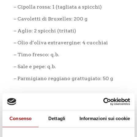
– Cipolla rossa: 1 (tagliata a spicchi)
– Cavoletti di Bruxelles: 200 g
– Aglio: 2 spicchi (tritati)
– Olio d’oliva extravergine: 4 cucchiai
– Timo fresco: q.b.
– Sale e pepe: q.b.
– Parmigiano reggiano grattugiato: 50 g
Consenso
Dettagli
Informazioni sui cookie
Fasi di preparazione:
1. Preriscalda il forno a 200°C.