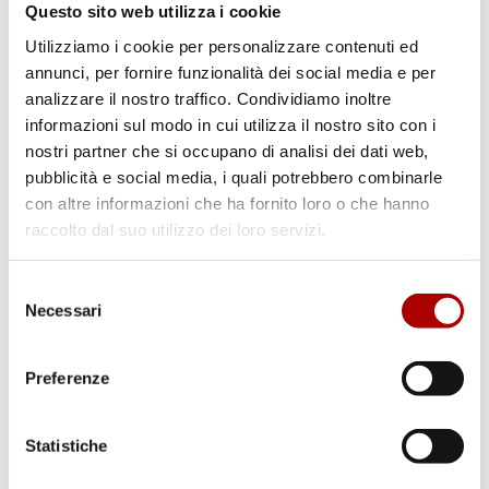
Questo sito web utilizza i cookie
2. In una ciotola grande, unisci zucca,
Utilizziamo i cookie per personalizzare contenuti ed
cavolfiore, carote, cipolla rossa e cavoletti
annunci, per fornire funzionalità dei social media e per
di Bruxelles.
analizzare il nostro traffico. Condividiamo inoltre
3. Aggiungi l’aglio tritato, il timo fresco,
informazioni sul modo in cui utilizza il nostro sito con i
l’olio d’oliva, sale e pepe. Mescola bene per
nostri partner che si occupano di analisi dei dati web,
condire uniformemente tutte le verdure.
pubblicità e social media, i quali potrebbero combinarle
con altre informazioni che ha fornito loro o che hanno
4. Disponi le verdure condite in una teglia
raccolto dal suo utilizzo dei loro servizi.
da forno in un unico strato.
5. Cospargi con parmigiano reggiano
Selezione
grattugiato per aggiungere un tocco
Necessari
del
croccante.
consenso
6. Inforna e cuoci per circa 25-30 minuti,
Preferenze
fino a quando le verdure sono tenere e
leggermente dorate.
Statistiche
7. Sforna e lascia intiepidire per qualche