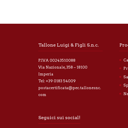
Tallone Luigi & Figli S.n.c.
Pro
Ca
P.IVA 00243510088
Via Nazionale, 358 – 18100
Pr
Imperia
Sa
Tel:
+39 0183 54009
Sp
postacertificata@pec.tallonesnc.
Ne
com
Seguici sui social!