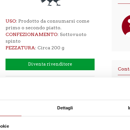
USO
: Prodotto da consumarsi come
primo o secondo piatto.
CONFEZIONAMENTO
: Sottovuoto
spinto
PEZZATURA
: Circa 200 g
Diventa rivenditore
Cont
Categorie:
Preparati
,
Pronti da mangiare
Nom
Dettagli
Emai
ookie