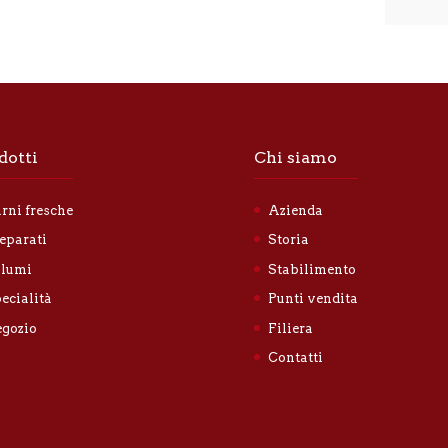
t
i
v
a
p
r
i
v
dotti
Chi siamo
a
c
y
rni fresche
Azienda
*
eparati
Storia
lumi
Stabilimento
ecialità
Punti vendita
gozio
Filiera
Contatti