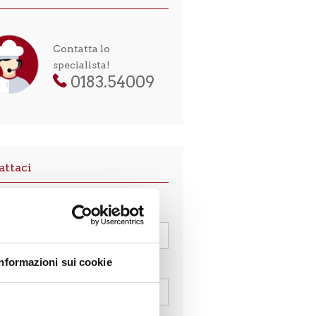
Contatta lo
specialista!
0183.54009
attaci
e
*
Informazioni sui cookie
l
*