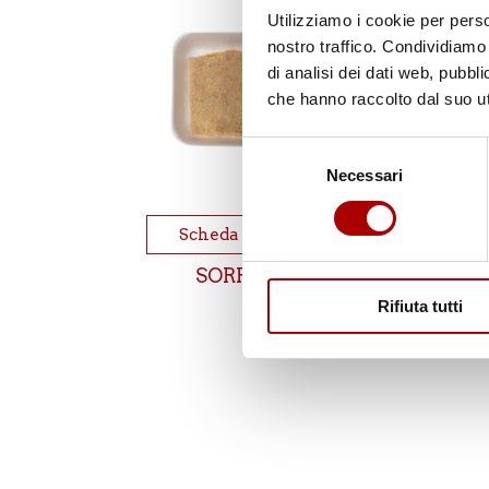
Utilizziamo i cookie per perso
nostro traffico. Condividiamo 
di analisi dei dati web, pubbl
che hanno raccolto dal suo uti
Selezione
Necessari
del
consenso
Scheda prodotto
Scheda
SORRISINI
MAC
MA
Rifiuta tutti