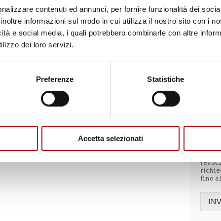
Mess
nalizzare contenuti ed annunci, per fornire funzionalità dei socia
inoltre informazioni sul modo in cui utilizza il nostro sito con i 
icità e social media, i quali potrebbero combinarle con altre inform
lizzo dei loro servizi.
Preferenze
Statistiche
H
A
o
N
l
 prodotto
Scheda prodotto
e
a rice
t
INATO
MACINATO B.A.
caratt
t
prodot
GRO
Accetta selezionati
come s
o
infor
l
che il
'
revoc
i
richie
n
fino a
f
o
r
IN
m
Alter
a