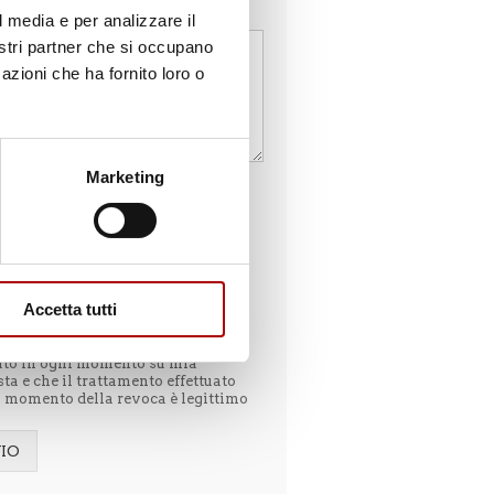
aggio
*
l media e per analizzare il
nostri partner che si occupano
azioni che ha fornito loro o
Marketing
cconsento
on acconsento
vere via email comunicazioni di
ere commerciale relativamente a
ti e servizi erogati dal Titolare
Accetta tutti
pecificato nell'informativa (vedi
mativa privacy
). Sono consapevole
 consenso prestato potrà essere
ato in ogni momento su mia
sta e che il trattamento effettuato
l momento della revoca è legittimo
VIO
native: