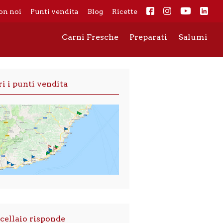
on noi
Punti vendita
Blog
Ricette
Carni Fresche
Preparati
Salumi
i i punti vendita
cellaio risponde