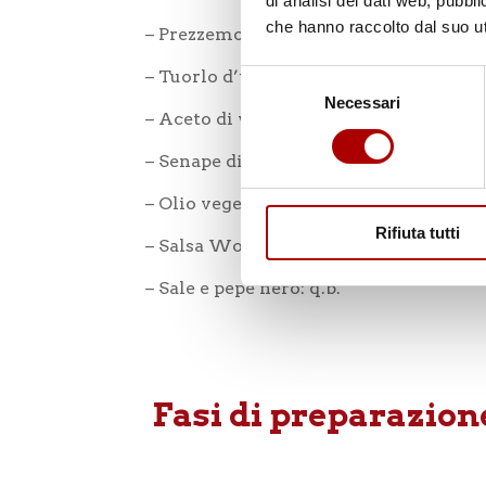
di analisi dei dati web, pubbl
che hanno raccolto dal suo uti
– Prezzemolo fresco: q.b.
– Tuorlo d’uovo: 1
Selezione
Necessari
del
– Aceto di vino rosso: 3 cucchiai
consenso
– Senape di Digione: 2 cucchiai
– Olio vegetale: 1 cucchiaio
Rifiuta tutti
– Salsa Worcestershire: 1 cucchiaio
– Sale e pepe nero: q.b.
Fasi di preparazion