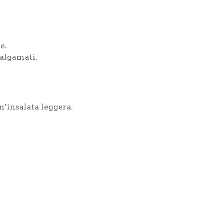
e.
malgamati.
n’insalata leggera.