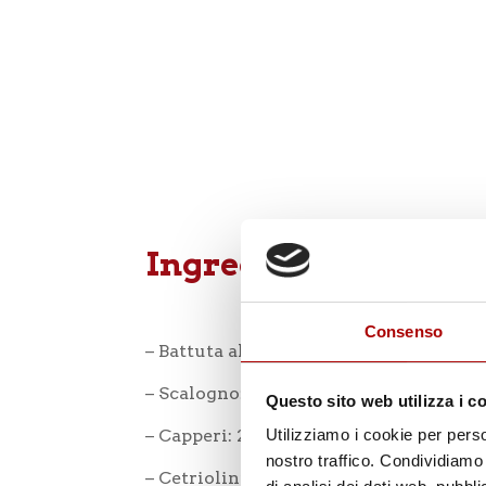
Ingredienti:
Consenso
– Battuta al coltello: 150g
– Scalogno: 1 medio
Questo sito web utilizza i c
– Capperi: 2 cucchiaini
Utilizziamo i cookie per perso
nostro traffico. Condividiamo 
– Cetriolini sott’aceto: 3 medi