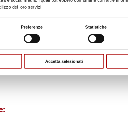
icità e social media, i quali potrebbero combinarle con altre inform
lizzo dei loro servizi.
Preferenze
Statistiche
Accetta selezionati
e: