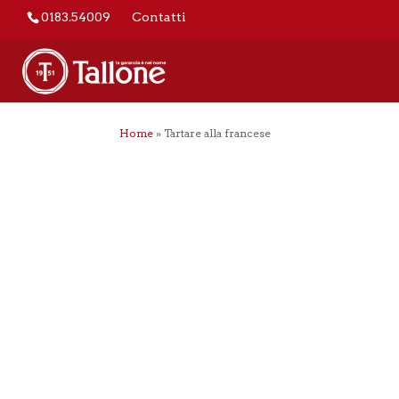
0183.54009
Contatti
Home
»
Tartare alla francese