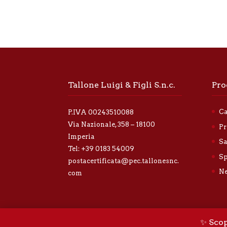
Tallone Luigi & Figli S.n.c.
Pro
Ca
P.IVA 00243510088
Via Nazionale, 358 – 18100
Pr
Imperia
Sa
Tel:
+39 0183 54009
Sp
postacertificata@pec.tallonesnc.
Ne
com
Seguici sui social!
✨ Scop