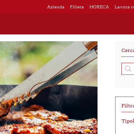
Azienda
Filiera
HORECA
Lavora c
Cerc
Produ
searc
Filtr
Tipo