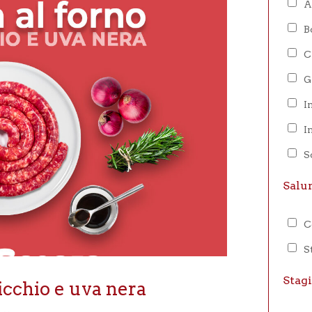
A
B
C
G
I
I
S
Salu
C
S
Stag
dicchio e uva nera