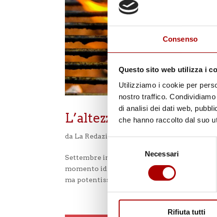
Consenso
Questo sito web utilizza i c
Utilizziamo i cookie per perso
nostro traffico. Condividiamo 
di analisi dei dati web, pubbl
L’altezza della griglia co
che hanno raccolto dal suo uti
da
La Redazione di Tallone
|
Set 11, 2025
|
Cons
Selezione
Necessari
del
Settembre inoltrato, l’aria è più fresca e le gr
consenso
momento ideale per sperimentare… …e per i
ma potentissima: l’altezza della griglia rispett
Rifiuta tutti