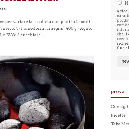
N
l
tte
e
a rice
t
caratt
t
prodot
e per variare la tua dieta con piatti a base di
come s
o
 intero: 1 • Pomodorini ciliegini: 400 g • Aglio:
infor
l
che il
lio EVO: 3 cucchiai •...
'
revoc
i
richie
n
fino a
f
o
r
IN
m
Alter
a
t
i
v
prova
a
p
r
Consigli
i
v
Ricette
a
Take Mea
c