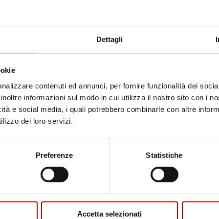
Dettagli
ookie
nalizzare contenuti ed annunci, per fornire funzionalità dei socia
inoltre informazioni sul modo in cui utilizza il nostro sito con i 
icità e social media, i quali potrebbero combinarle con altre inform
nta?
Il Ma
lizzo dei loro servizi.
igli
Preferenze
Statistiche
igliate si fanno più lente, più intime. È il
mparare a usare una leva poco considerata
o alla brace. Griglia bassa:...
Accetta selezionati