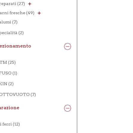
reparati
(27)
arni fresche
(49)
alumi
(7)
pecialità
(2)
ezionamento
ATM
(25)
FUSO
(1)
KIN
(2)
OTTOVUOTO
(7)
arazione
i ferri
(12)