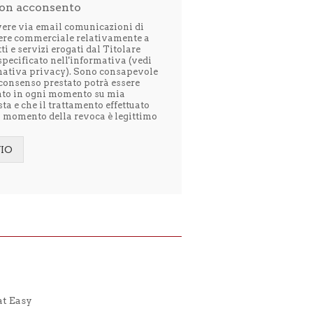
on acconsento
vere via email comunicazioni di
ere commerciale relativamente a
ti e servizi erogati dal Titolare
pecificato nell'informativa (vedi
mativa privacy
). Sono consapevole
 consenso prestato potrà essere
ato in ogni momento su mia
sta e che il trattamento effettuato
l momento della revoca è legittimo
VIO
native:
t Easy