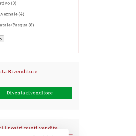
stivo
(3)
nvernale
(4)
atale/Pasqua
(8)
o
nta Rivenditore
Diventa rivenditore
i i nostri punti vendita