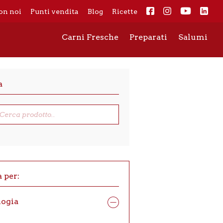
on noi
Punti vendita
Blog
Ricette
Carni Fresche
Preparati
Salumi
a
cts
h
a per:
logia