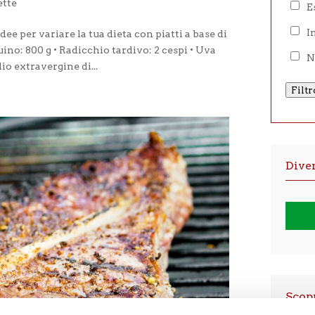
ette
E
I
ee per variare la tua dieta con piatti a base di
uino: 800 g • Radicchio tardivo: 2 cespi • Uva
N
lio extravergine di...
Filtr
Dive
Scopr