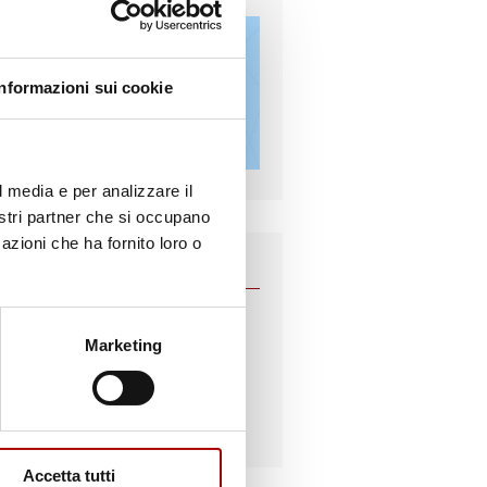
Informazioni sui cookie
l media e per analizzare il
nostri partner che si occupano
azioni che ha fornito loro o
cellaio risponde
Marketing
Contatta lo
specialista!
0183.54009
Accetta tutti