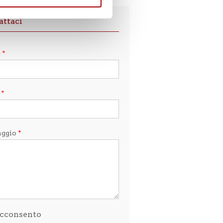
attaci
e
*
l
*
aggio
*
cconsento