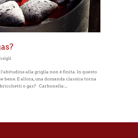
y
*
gas?
sigli
’abitudine alla griglia non è finita. In questo
se bene. E allora, una domanda classica torna
 bricchetti o gas? Carbonella:...