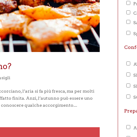
P
C
S
S
Conf
no?
S
sigli
S
corciano, l’aria si fa più fresca, ma per molti
S
ffatto finita. Anzi, l’autunno può essere uno
di conoscere qualche accorgimento....
Prep
A