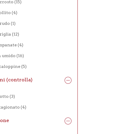
rrosto
(15)
ollito
(4)
rudo
(1)
riglia
(12)
mpanate
(4)
n umido
(16)
caloppine
(5)
mi (controlla)
otto
(3)
tagionato
(4)
ione