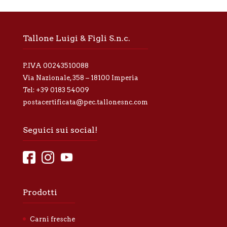
v
a
p
r
Tallone Luigi & Figli S.n.c.
i
v
a
P.IVA 00243510088
c
y
Via Nazionale, 358 – 18100 Imperia
*
Tel:
+39 0183 54009
postacertificata@pec.tallonesnc.com
Seguici sui social!
Prodotti
Carni fresche