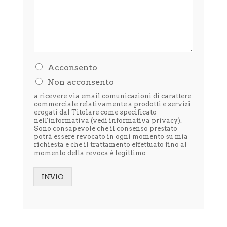
H
Acconsento
o
Non acconsento
l
e
a ricevere via email comunicazioni di carattere
t
commerciale relativamente a prodotti e servizi
t
erogati dal Titolare come specificato
nell'informativa (vedi
informativa privacy
).
o
Sono consapevole che il consenso prestato
l
potrà essere revocato in ogni momento su mia
'
richiesta e che il trattamento effettuato fino al
i
momento della revoca è legittimo
n
f
o
INVIO
r
Alternative:
m
a
t
i