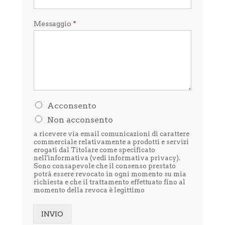
Messaggio
*
H
Acconsento
o
Non acconsento
l
e
a ricevere via email comunicazioni di carattere
t
commerciale relativamente a prodotti e servizi
t
erogati dal Titolare come specificato
nell'informativa (vedi
informativa privacy
).
o
Sono consapevole che il consenso prestato
l
potrà essere revocato in ogni momento su mia
'
richiesta e che il trattamento effettuato fino al
i
momento della revoca è legittimo
n
f
o
INVIO
r