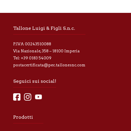
i
v
a
p
r
Tallone Luigi & Figli S.n.c.
i
v
a
P.IVA 00243510088
c
y
Via Nazionale, 358 – 18100 Imperia
*
Tel:
+39 0183 54009
postacertificata@pec.tallonesnc.com
Seguici sui social!
Prodotti