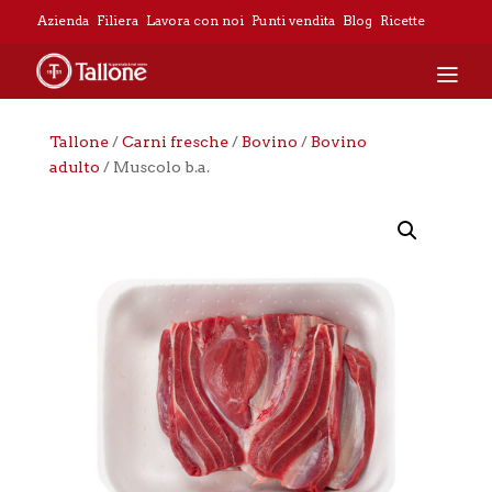
Azienda
Filiera
Lavora con noi
Punti vendita
Blog
Ricette
Tallone
/
Carni fresche
/
Bovino
/
Bovino
adulto
/ Muscolo b.a.