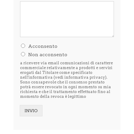
H
Acconsento
o
Non acconsento
l
e
a ricevere via email comunicazioni di carattere
t
commerciale relativamente a prodotti e servizi
t
erogati dal Titolare come specificato
nell'informativa (vedi
informativa privacy
).
o
Sono consapevole che il consenso prestato
l
potrà essere revocato in ogni momento su mia
'
richiesta e che il trattamento effettuato fino al
i
momento della revoca è legittimo
n
f
o
INVIO
r
Alternative:
m
a
t