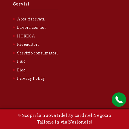
Servizi
Area riservata
Lavora con noi
HORECA
Rivenditori
Servizio consumatori
PSR
Blog
Privacy Policy
✨ Scopri la nuova fidelity card nel Negozio
Tallone Luigi & Figli S.n.c. |
Privacy policy
|
Cookie
Tallone in via Nazionale!
policy
|
Sitemap
|
Credits
|
Whistleblowing