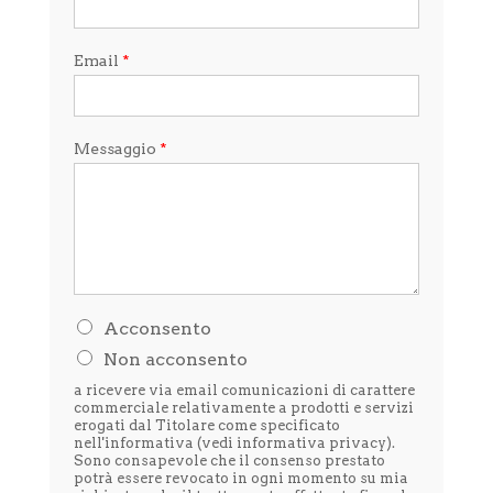
Email
*
Messaggio
*
H
Acconsento
o
Non acconsento
l
e
a ricevere via email comunicazioni di carattere
t
commerciale relativamente a prodotti e servizi
t
erogati dal Titolare come specificato
nell'informativa (vedi
informativa privacy
).
o
Sono consapevole che il consenso prestato
l
potrà essere revocato in ogni momento su mia
'