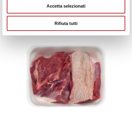
SPEZZATINO B.A.
Accetta selezionati
Rifiuta tutti