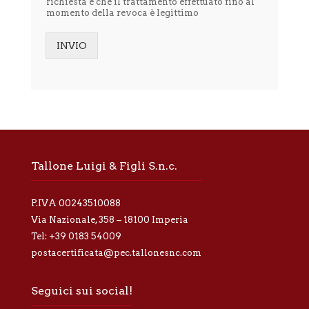
richiesta e che il trattamento effettuato fino al
i
momento della revoca è legittimo
n
f
o
INVIO
r
Alternative:
m
a
t
i
v
a
p
r
Tallone Luigi & Figli S.n.c.
i
v
a
P.IVA 00243510088
c
y
Via Nazionale, 358 – 18100 Imperia
*
Tel:
+39 0183 54009
postacertificata@pec.tallonesnc.com
Seguici sui social!