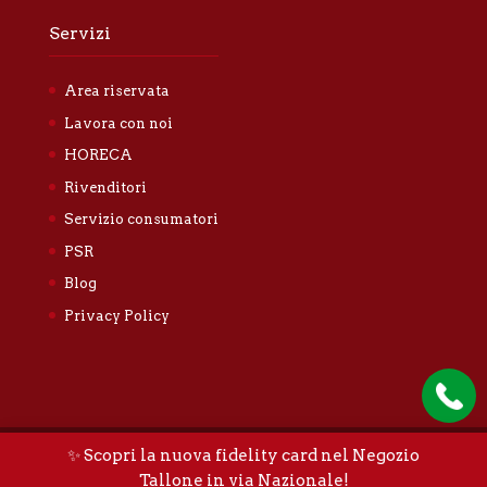
Servizi
Area riservata
Lavora con noi
HORECA
Rivenditori
Servizio consumatori
PSR
Blog
Privacy Policy
✨ Scopri la nuova fidelity card nel Negozio
Tallone Luigi & Figli S.n.c. |
Privacy policy
|
Cookie
Tallone in via Nazionale!
policy
|
Sitemap
|
Credits
|
Whistleblowing