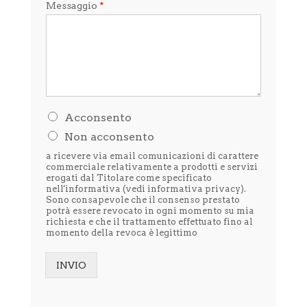
Messaggio
*
H
Acconsento
o
Non acconsento
l
e
a ricevere via email comunicazioni di carattere
t
commerciale relativamente a prodotti e servizi
t
erogati dal Titolare come specificato
nell'informativa (vedi
informativa privacy
).
o
Sono consapevole che il consenso prestato
l
potrà essere revocato in ogni momento su mia
'
richiesta e che il trattamento effettuato fino al
i
momento della revoca è legittimo
n
f
o
INVIO
r
Alternative:
m
a