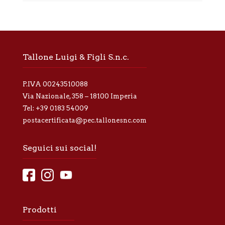
t
i
v
a
p
r
Tallone Luigi & Figli S.n.c.
i
v
a
P.IVA 00243510088
c
y
Via Nazionale, 358 – 18100 Imperia
*
Tel:
+39 0183 54009
postacertificata@pec.tallonesnc.com
Seguici sui social!
Prodotti