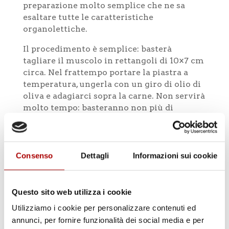
preparazione molto semplice che ne sa
esaltare tutte le caratteristiche
organolettiche.
Il procedimento è semplice: basterà
tagliare il muscolo in rettangoli di 10×7 cm
circa. Nel frattempo portare la piastra a
temperatura, ungerla con un giro di olio di
oliva e adagiarci sopra la carne. Non servirà
molto tempo: basteranno non più di
quattro minuti per lato, dopo averla
condita con sale e pepe. Dopo averla tolta
dalla piastra lasciamola riposare due
minuti su un piatto, prima di servirla:
Consenso
Dettagli
Informazioni sui cookie
questo permetterà alla carne di rimanere
morbida e succosa.
Questo sito web utilizza i cookie
Utilizziamo i cookie per personalizzare contenuti ed
annunci, per fornire funzionalità dei social media e per