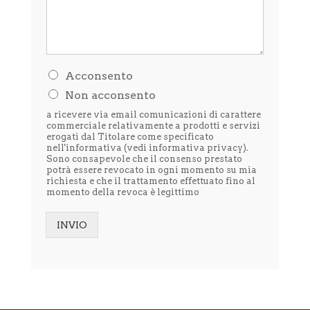
H
Acconsento
o
Non acconsento
l
e
a ricevere via email comunicazioni di carattere
t
commerciale relativamente a prodotti e servizi
t
erogati dal Titolare come specificato
nell'informativa (vedi
informativa privacy
).
o
Sono consapevole che il consenso prestato
l
potrà essere revocato in ogni momento su mia
'
richiesta e che il trattamento effettuato fino al
i
momento della revoca è legittimo
n
f
o
INVIO
r
Alternative:
m
a
t
i
v