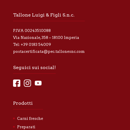
a
p
r
Tallone Luigi & Figli S.n.c.
i
v
a
P.IVA 00243510088
c
y
Via Nazionale, 358 – 18100 Imperia
*
Tel:
+39 0183 54009
postacertificata@pec.tallonesnc.com
Seguici sui social!
Prodotti
Carni fresche
Preparati