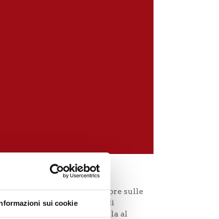
basta poco per ritornare sempre sulle
questo alimento così ricco di
Informazioni sui cookie
ire la tua carne
, e prepararla al