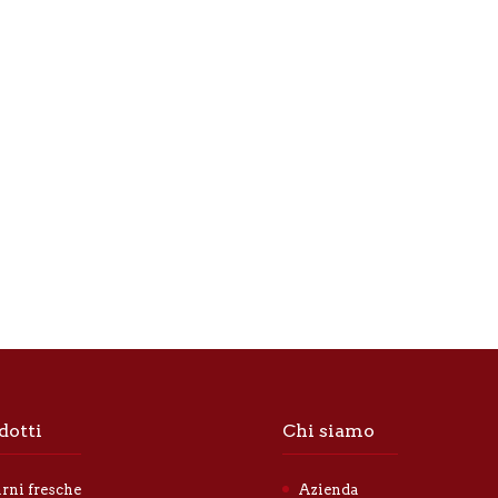
dotti
Chi siamo
rni fresche
Azienda