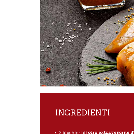
INGREDIENTI
3
bicchieri di
o
lio extravergine d