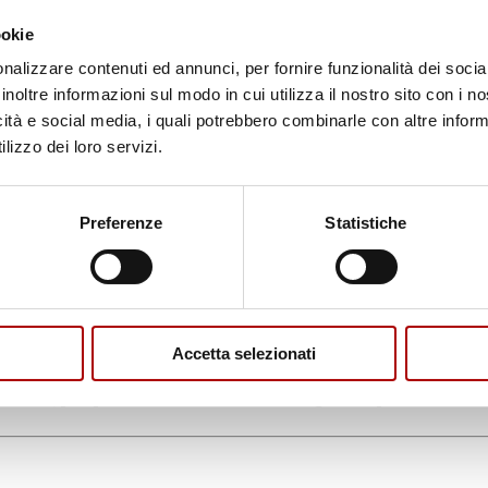
ome marinare la carne di pollo? Continua a leggere.
ookie
nalizzare contenuti ed annunci, per fornire funzionalità dei socia
inoltre informazioni sul modo in cui utilizza il nostro sito con i 
mette loro di ottenere un
gusto delizioso e una cons
icità e social media, i quali potrebbero combinarle con altre inform
lizzo dei loro servizi.
hi ingredienti, e qualche ora di pazienza durante la
mar
a un’emulsione che contiene una parte acida, una parte
e un aspetto caramellato.
Preferenze
Statistiche
Accetta selezionati
tiche, poi procedere sbucciando l’aglio e spremendo il