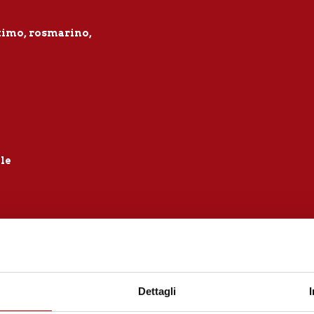
timo, rosmarino,
le
 si tratta di carni bianche, non è sempre facile. Perché 
e (come la
carne alla pizzaiola
), finendo per consumare 
Dettagli
Oggi, quindi, ti vogliamo suggerire un modo per
insapor