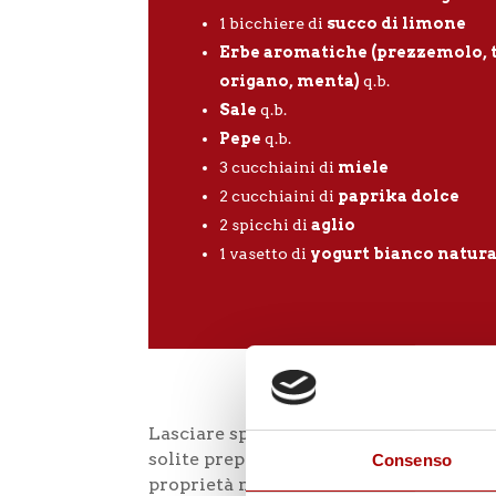
1
bicchiere di
s
ucco di limone
Erbe aromatiche
(prezzemolo, 
origano, menta)
q.b.
Sale
q.b.
Pepe
q.b.
3
cucchiaini di
m
iele
2
cucchiaini di
p
aprika dolce
2
spicchi di
a
glio
1
vasetto di
y
ogurt bianco natura
Lasciare spazio alla creatività, quando
solite preparazioni, per quanto gustos
Consenso
proprietà nutrizionali controvoglia. 