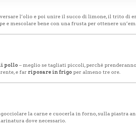
rsare l’olio e poi unire il succo di limone, il trito di er
 pepe e mescolare bene con una frusta per ottenere un’em
i pollo
– meglio se tagliati piccoli, perché prenderann
rente, e far
riposare in frigo
per almeno tre ore.
occiolare la carne e cuocerla in forno, sulla piastra ant
arinatura dove necessario.