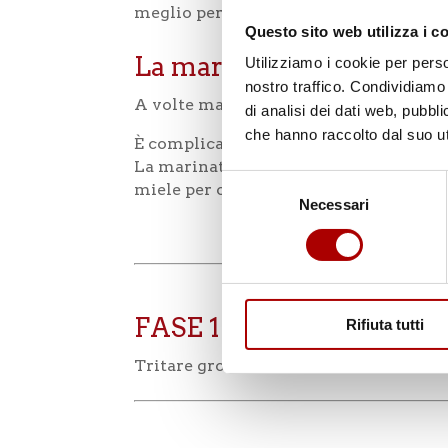
meglio per la cottura. Vuoi scoprire c
Questo sito web utilizza i c
La marinatura: cos’è?
Utilizziamo i cookie per perso
nostro traffico. Condividiamo 
A volte marinare le carni bianche per
di analisi dei dati web, pubbl
che hanno raccolto dal suo uti
È complicato? No di certo: bastano poc
La marinatura solitamente è composta d
Selezione
miele per ottenere un colore ambrato 
Necessari
del
consenso
FASE 1
Rifiuta tutti
Tritare grossolanamente le erbe aroma