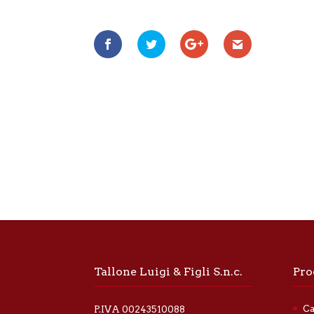
Tallone Luigi & Figli S.n.c.
Pro
Ca
P.IVA 00243510088