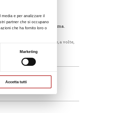
l media e per analizzare il
nostri partner che si occupano
istenza davvero morbidissima
.
azioni che ha fornito loro o
inatura in frigo
.
 grassa, erbe aromatiche e, a volte,
Marketing
Accetta tutti
 limone.