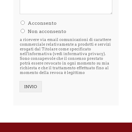
H
Acconsento
o
Non acconsento
l
e
a ricevere via email comunicazioni di carattere
t
commerciale relativamente a prodotti e servizi
t
erogati dal Titolare come specificato
nell'informativa (vedi
informativa privacy
).
o
Sono consapevole che il consenso prestato
l
potrà essere revocato in ogni momento su mia
'
richiesta e che il trattamento effettuato fino al
i
momento della revoca è legittimo
n
f
o
INVIO
r
Alternative:
m
a
t
i
v
a
p