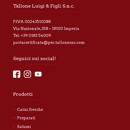
r
Tallone Luigi & Figli S.n.c.
i
v
a
P.IVA 00243510088
c
y
Via Nazionale, 358 – 18100 Imperia
*
Tel:
+39 0183 54009
postacertificata@pec.tallonesnc.com
Seguici sui social!
Prodotti
Carni fresche
Preparati
Salumi