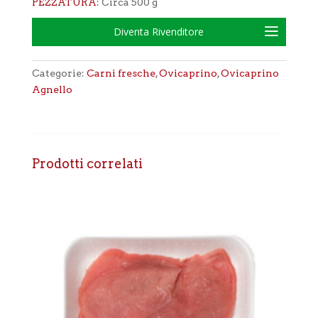
PEZZATURA
: Circa 500 g
Diventa Rivenditore
Categorie:
Carni fresche
,
Ovicaprino
,
Ovicaprino
Agnello
Prodotti correlati