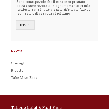
Sono consapevole che il consenso prestato
l
potrà essere revocato in ogni momento su mia
'
richiesta e che il trattamento effettuato fino al
i
momento della revoca è legittimo
n
f
o
INVIO
r
Alternative:
m
a
t
i
prova
v
a
p
Consigli
r
i
Ricette
v
a
Take Meat Easy
c
y
*
Tallone Luigi & Figli S.n.c.