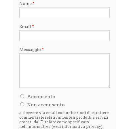
Nome
*
Email
*
Messaggio
*
H
Acconsento
o
Non acconsento
l
e
a ricevere via email comunicazioni di carattere
t
commerciale relativamente a prodotti e servizi
t
erogati dal Titolare come specificato
nell'informativa (vedi
informativa privacy
).
o