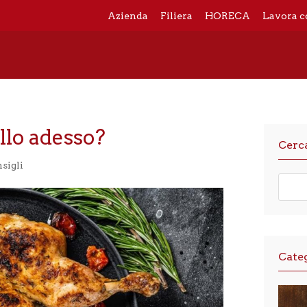
Azienda
Filiera
HORECA
Lavora c
llo adesso?
Cerc
sigli
Cate