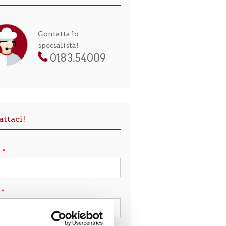
Contatta lo
specialista!
0183.54009
attaci!
e
*
l
*