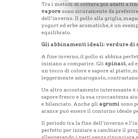
Tra i metodi di cottura più adatti a fin
vapore
sono sicuramente da preferire
dell’inverno. Il pollo alla griglia, mag
yogurt ed erbe aromatiche, è un esemp
equilibrato.
Gli abbinamenti ideali: verdure di 
A fine inverno, il pollo si abbina per
iniziano a comparire. Gli
spinaci
, ad
un tocco di colore e sapore al piatto, 
leggermente amarognolo, contrastano b
Un altro accostamento interessante è 
sapore fresco e la sua croccantezza aiu
e bilanciato. Anche gli
agrumi
sono pe
arance può essere il contorno ideale pe
Il periodo tra la fine dell’inverno e l
perfetto per iniziare a cambiare il pro
alleggerendo i pasti senza rinunciare ai