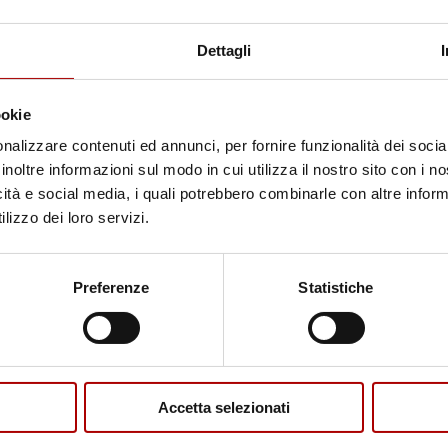
Mess
Dettagli
ookie
nalizzare contenuti ed annunci, per fornire funzionalità dei socia
inoltre informazioni sul modo in cui utilizza il nostro sito con i 
H
A
o
icità e social media, i quali potrebbero combinarle con altre inform
N
l
lizzo dei loro servizi.
e
a rice
t
caratt
t
prodot
come s
o
Preferenze
Statistiche
infor
l
che il
'
revoc
i
richie
n
fino a
f
o
r
IN
Accetta selezionati
m
Alter
a