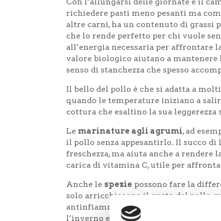
Con l’allungarsi delle giornate e il cam
richiedere pasti meno pesanti ma comun
altre carni, ha un contenuto di grassi p
che lo rende perfetto per chi vuole se
all’energia necessaria per affrontare l
valore biologico aiutano a mantenere 
senso di stanchezza che spesso accomp
Il bello del pollo è che si adatta a mol
quando le temperature iniziano a salire
cottura che esaltino la sua leggerezza 
Le
marinature agli agrumi
, ad esem
il pollo senza appesantirlo. Il succo d
freschezza, ma aiuta anche a rendere la
carica di vitamina C, utile per affront
Anche le
spezie
possono fare la diffe
solo arricchiscono il gusto del pollo,
antinfiammatorie e digestive, perfette
l’inverno e la primavera.