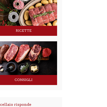
RICETTE
CONSIGLI
cellaio risponde