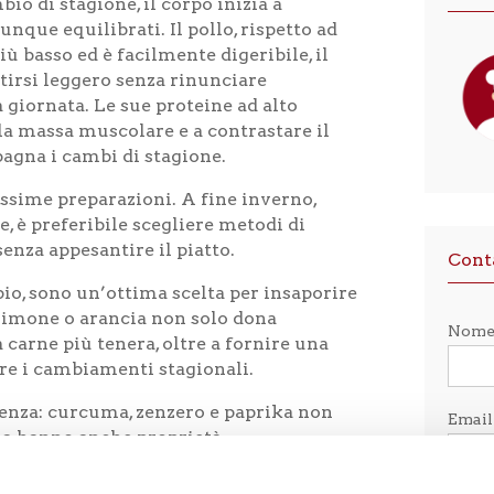
bio di stagione, il corpo inizia a
que equilibrati. Il pollo, rispetto ad
iù basso ed è facilmente digeribile, il
ntirsi leggero senza rinunciare
a giornata. Le sue proteine ad alto
la massa muscolare e a contrastare il
agna i cambi di stagione.
tissime preparazioni. A fine inverno,
, è preferibile scegliere metodi di
senza appesantire il piatto.
Cont
pio, sono un’ottima scelta per insaporire
i limone o arancia non solo dona
Nom
 carne più tenera, oltre a fornire una
are i cambiamenti stagionali.
renza: curcuma, zenzero e paprika non
Emai
 ma hanno anche proprietà
 per questa fase di passaggio tra