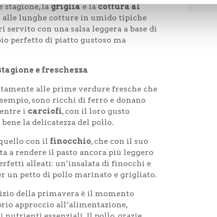
e stagione, la
griglia
e la
cottura al
t
i
 alle lunghe cotture in umido tipiche
v
ari servito con una salsa leggera a base di
a
io perfetto di piatto gustoso ma
p
r
i
v
stagione e freschezza
a
c
fettamente alle prime verdure fresche che
y
 esempio, sono ricchi di ferro e donano
*
mentre i
carciofi
, con il loro gusto
ene la delicatezza del pollo.
quello con il
finocchio
, che con il suo
ta a rendere il pasto ancora più leggero
rfetti alleati: un’insalata di finocchi e
r un petto di pollo marinato e grigliato.
’inizio della primavera è il momento
prio approccio all’alimentazione,
 nutrienti essenziali. Il pollo, grazie