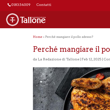
0183.54009
Contatti
Home
»
Perché mangiare il pollo adesso?
Perché mangiare il po
da
La Redazione di Tallone
|
Feb 12, 2025
|
Con