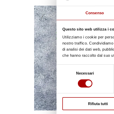
Consenso
Questo sito web utilizza i c
Utilizziamo i cookie per perso
nostro traffico. Condividiamo 
di analisi dei dati web, pubbl
che hanno raccolto dal suo uti
Selezione
Necessari
del
consenso
Rifiuta tutti