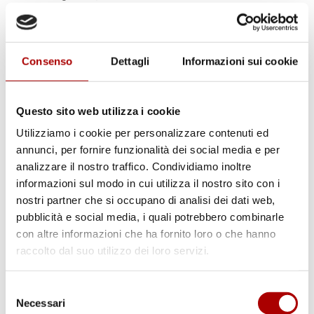
E la
carne macinata
? Essendo un taglio
soggetto a un deperimento molto rapido,
vanno considerati al massimo 3-4 mesi di
Consenso
Dettagli
Informazioni sui cookie
durata nel congelatore. Avendo
l’accortezza, però, di riporla in sacchetti per
il freezer chiusi ermeticamente, in modo da
Questo sito web utilizza i cookie
ridurre al minimo o eliminare totalmente
Utilizziamo i cookie per personalizzare contenuti ed
la presenza d’aria. Se conservata nella
annunci, per fornire funzionalità dei social media e per
confezione del supermercato, la carne
analizzare il nostro traffico. Condividiamo inoltre
rischia infatti di deperire velocemente sia a
informazioni sul modo in cui utilizza il nostro sito con i
causa del contenitore permeabile che per la
nostri partner che si occupano di analisi dei dati web,
presenza dei gas che si formano
pubblicità e social media, i quali potrebbero combinarle
tipicamente durante il confezionamento in
con altre informazioni che ha fornito loro o che hanno
atmosfera protettiva, e che in congelatore
raccolto dal suo utilizzo dei loro servizi.
ne accelerano la decomposizione.
Selezione
Necessari
del