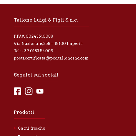
a
p
r
Tallone Luigi & Figli S.n.c.
i
v
a
P.IVA 00243510088
c
y
Via Nazionale, 358 – 18100 Imperia
*
Tel:
+39 0183 54009
postacertificata@pec.tallonesnc.com
Seguici sui social!
Prodotti
Carni fresche