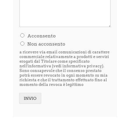
H
Acconsento
o
Non acconsento
l
e
a ricevere via email comunicazioni di carattere
t
commerciale relativamente a prodotti e servizi
t
erogati dal Titolare come specificato
nell'informativa (vedi
informativa privacy
).
o
Sono consapevole che il consenso prestato
l
potrà essere revocato in ogni momento su mia
'
richiesta e che il trattamento effettuato fino al
i
momento della revoca è legittimo
n
f
o
INVIO
r
Alternative:
m
a
t
i
v