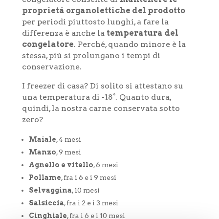
proprietà organolettiche del prodotto
per periodi piuttosto lunghi, a fare la
differenza è anche la
temperatura del
congelatore
. Perché, quando minore è la
stessa, più si prolungano i tempi di
conservazione.
I freezer di casa? Di solito si attestano su
una temperatura di -18°. Quanto dura,
quindi, la nostra carne conservata sotto
zero?
Maiale
, 4 mesi
Manzo
, 9 mesi
Agnello e vitello
, 6 mesi
Pollame
, fra i 6 e i 9 mesi
Selvaggina
, 10 mesi
Salsiccia
, fra i 2 e i 3 mesi
Cinghiale
, fra i 6 e i 10 mesi