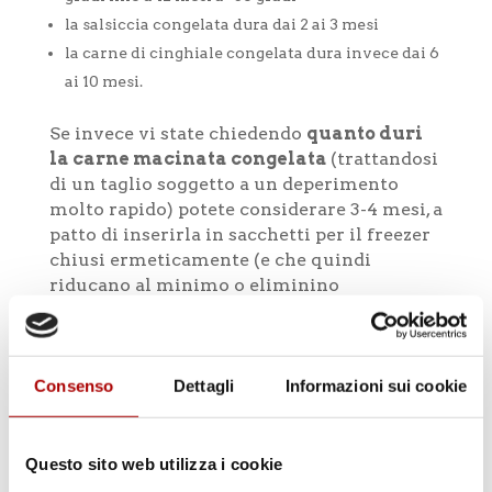
la salsiccia congelata dura dai 2 ai 3 mesi
la carne di cinghiale congelata dura invece dai 6
ai 10 mesi.
Se invece vi state chiedendo
quanto duri
la carne macinata congelata
(trattandosi
di un taglio soggetto a un deperimento
molto rapido) potete considerare 3-4 mesi, a
patto di inserirla in sacchetti per il freezer
chiusi ermeticamente (e che quindi
riducano al minimo o eliminino
totalmente la presenza d’aria). Se posta nel
congelatore ancora nella confezione del
supermercato, la carne è destinata a
deperire velocemente sia a causa della
Consenso
Dettagli
Informazioni sui cookie
permeabilità del contenitore, sia per la
presenza di gas tipici del confezionamento
in atmosfera protettiva, che in congelatore
Questo sito web utilizza i cookie
ne accelerano la decomposizione.