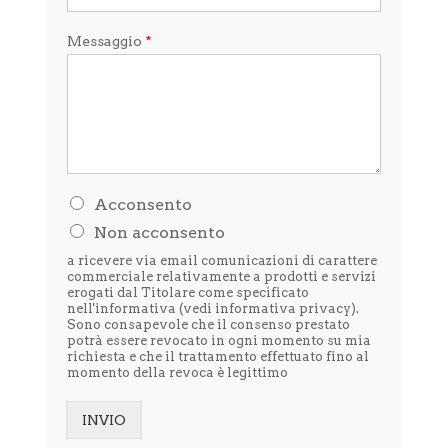
Messaggio
*
H
Acconsento
o
Non acconsento
l
e
a ricevere via email comunicazioni di carattere
t
commerciale relativamente a prodotti e servizi
t
erogati dal Titolare come specificato
nell'informativa (vedi
informativa privacy
).
o
Sono consapevole che il consenso prestato
l
potrà essere revocato in ogni momento su mia
'
richiesta e che il trattamento effettuato fino al
i
momento della revoca è legittimo
n
f
o
INVIO
r