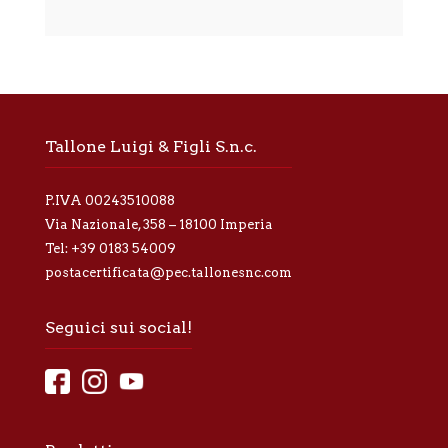
Alternative:
m
a
t
i
v
a
p
r
Tallone Luigi & Figli S.n.c.
i
v
a
P.IVA 00243510088
c
y
Via Nazionale, 358 – 18100 Imperia
*
Tel:
+39 0183 54009
postacertificata@pec.tallonesnc.com
Seguici sui social!