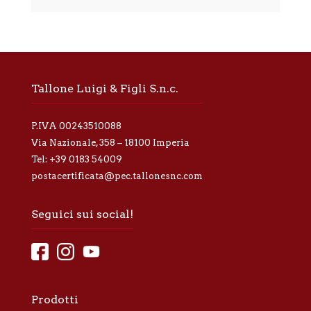
a
t
i
v
a
p
r
Tallone Luigi & Figli S.n.c.
i
v
a
P.IVA 00243510088
c
y
Via Nazionale, 358 – 18100 Imperia
*
Tel:
+39 0183 54009
postacertificata@pec.tallonesnc.com
Seguici sui social!
Prodotti