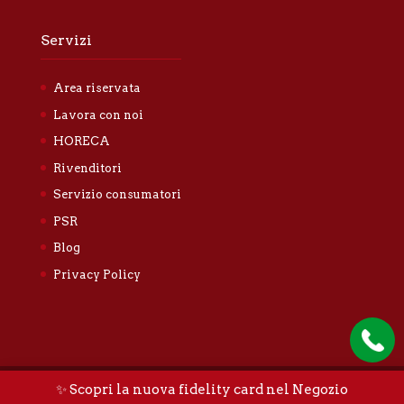
Servizi
Area riservata
Lavora con noi
HORECA
Rivenditori
Servizio consumatori
PSR
Blog
Privacy Policy
✨ Scopri la nuova fidelity card nel Negozio
Tallone Luigi & Figli S.n.c. |
Privacy policy
|
Cookie