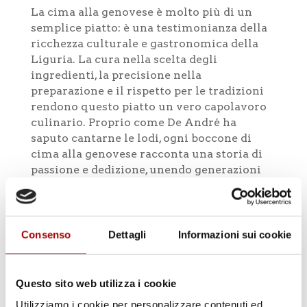
La cima alla genovese è molto più di un
semplice piatto: è una testimonianza della
ricchezza culturale e gastronomica della
Liguria. La cura nella scelta degli
ingredienti, la precisione nella
preparazione e il rispetto per le tradizioni
rendono questo piatto un vero capolavoro
culinario. Proprio come De André ha
saputo cantarne le lodi, ogni boccone di
cima alla genovese racconta una storia di
passione e dedizione, unendo generazioni
attraverso il gusto e la memoria.
Per chiunque voglia immergersi nella vera
essenza della cucina ligure, la cima alla
Consenso
Dettagli
Informazioni sui cookie
genovese è un’esperienza imperdibile, un
piatto che celebra la semplicità e la
raffinatezza della tradizione gastronomica
Questo sito web utilizza i cookie
italiana.
Utilizziamo i cookie per personalizzare contenuti ed