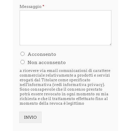
Messaggio
*
H
Acconsento
o
Non acconsento
l
e
a ricevere via email comunicazioni di carattere
t
commerciale relativamente a prodotti e servizi
t
erogati dal Titolare come specificato
nell'informativa (vedi
informativa privacy
).
o
Sono consapevole che il consenso prestato
l
potrà essere revocato in ogni momento su mia
'
richiesta e che il trattamento effettuato fino al
i
momento della revoca è legittimo
n
f
o
INVIO
r
Alternative:
m