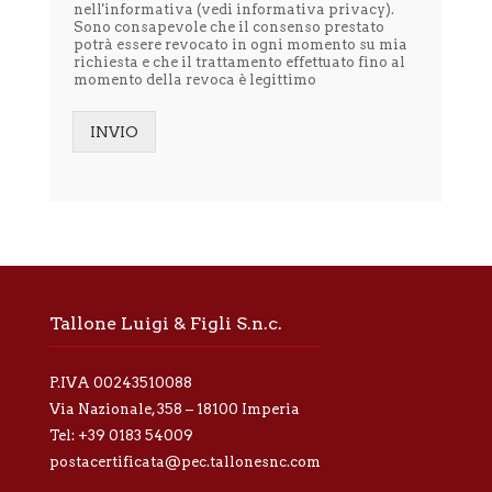
nell'informativa (vedi
informativa privacy
).
o
Sono consapevole che il consenso prestato
l
potrà essere revocato in ogni momento su mia
'
richiesta e che il trattamento effettuato fino al
i
momento della revoca è legittimo
n
f
o
INVIO
r
Alternative:
m
a
t
i
v
a
p
r
Tallone Luigi & Figli S.n.c.
i
v
a
P.IVA 00243510088
c
y
Via Nazionale, 358 – 18100 Imperia
*
Tel:
+39 0183 54009
postacertificata@pec.tallonesnc.com