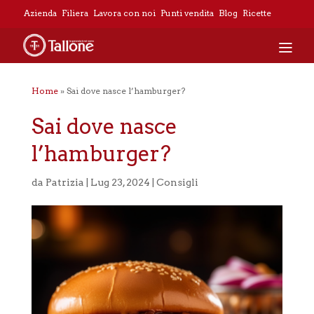
Azienda
Filiera
Lavora con noi
Punti vendita
Blog
Ricette
Home
»
Sai dove nasce l’hamburger?
Sai dove nasce
l’hamburger?
da
Patrizia
|
Lug 23, 2024
|
Consigli