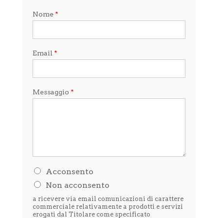
Nome
*
Email
*
Messaggio
*
H
Acconsento
o
Non acconsento
l
e
a ricevere via email comunicazioni di carattere
t
commerciale relativamente a prodotti e servizi
t
erogati dal Titolare come specificato