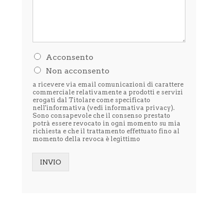
H
Acconsento
o
Non acconsento
l
e
a ricevere via email comunicazioni di carattere
t
commerciale relativamente a prodotti e servizi
t
erogati dal Titolare come specificato
nell'informativa (vedi
informativa privacy
).
o
Sono consapevole che il consenso prestato
l
potrà essere revocato in ogni momento su mia
'
richiesta e che il trattamento effettuato fino al
i
momento della revoca è legittimo
n
f
o
INVIO
r
Alternative:
m
a
t
i
v