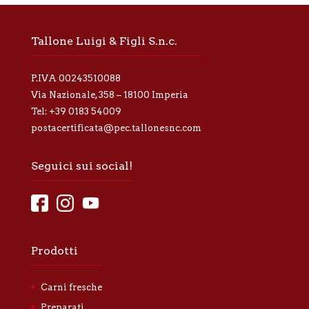
a
p
r
Tallone Luigi & Figli S.n.c.
i
v
a
P.IVA 00243510088
c
y
Via Nazionale, 358 – 18100 Imperia
*
Tel:
+39 0183 54009
postacertificata@pec.tallonesnc.com
Seguici sui social!
Prodotti
Carni fresche
Preparati