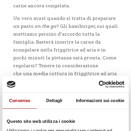
carne ancora congelata.
Un vero must quando si tratta di preparare
un pasto
on the go
? Gli hamburger, sui quali
mettiamo persino d’accordo tutta la
famiglia. Basterà inserire la carne da
scongelare nella friggitrice ad aria e in
pochi minuti la pietanza sarà pronta. Come
regolarsi? Tenere in considerazione
che una media cottura in friggitrice ad aria
avviene intorno ai 6-7 minuti per uno
spessore di hamburger fino a 2 cm.
Consenso
Dettagli
Informazioni sui cookie
Il vantaggio di questa opzione? Si evita
fumo in casa, ed evitando l’aggiunta di olio
e di grassi anche parte del grasso in eccesso
Questo sito web utilizza i cookie
della carne andrà a disperdersi. Il risultato
Utilizziamo i cookie per personalizzare contenuti ed