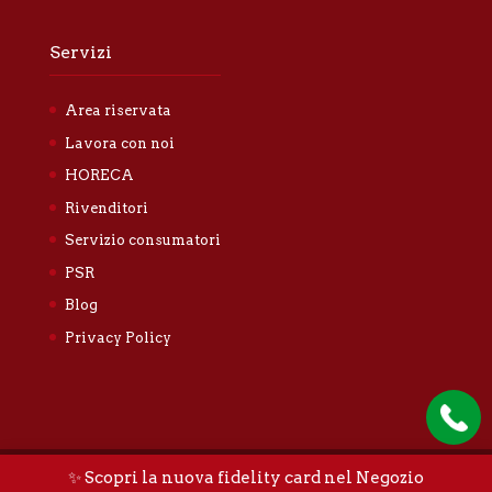
Servizi
Area riservata
Lavora con noi
HORECA
Rivenditori
Servizio consumatori
PSR
Blog
Privacy Policy
✨ Scopri la nuova fidelity card nel Negozio
Tallone Luigi & Figli S.n.c. |
Privacy policy
|
Cookie