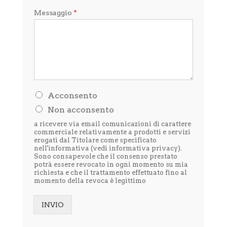
Messaggio
*
H
Acconsento
o
Non acconsento
l
e
a ricevere via email comunicazioni di carattere
t
commerciale relativamente a prodotti e servizi
t
erogati dal Titolare come specificato
nell'informativa (vedi
informativa privacy
).
o
Sono consapevole che il consenso prestato
l
potrà essere revocato in ogni momento su mia
'
richiesta e che il trattamento effettuato fino al
i
momento della revoca è legittimo
n
f
o
INVIO
r
Alternative:
m