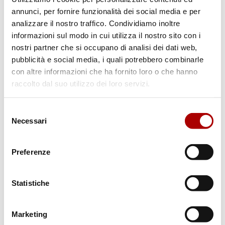
sarà un
hamburger internamente
annunci, per fornire funzionalità dei social media e per
succoso e morbido ed esternamente ben
analizzare il nostro traffico. Condividiamo inoltre
cotto
.
informazioni sul modo in cui utilizza il nostro sito con i
nostri partner che si occupano di analisi dei dati web,
pubblicità e social media, i quali potrebbero combinarle
con altre informazioni che ha fornito loro o che hanno
raccolto dal suo utilizzo dei loro servizi.
Cerca
Selezione
Necessari
del
consenso
Preferenze
Categorie
Statistiche
Marketing