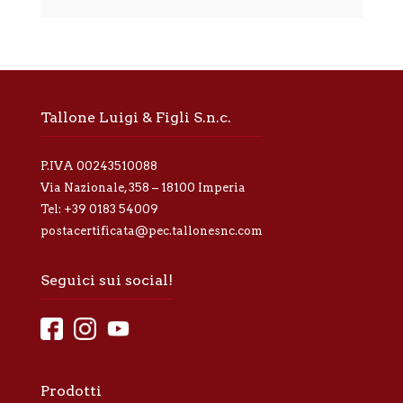
a
t
i
v
a
p
r
Tallone Luigi & Figli S.n.c.
i
v
a
P.IVA 00243510088
c
y
Via Nazionale, 358 – 18100 Imperia
*
Tel:
+39 0183 54009
postacertificata@pec.tallonesnc.com
Seguici sui social!
Prodotti