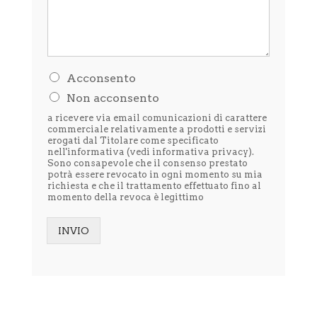
H
Acconsento
o
Non acconsento
l
e
a ricevere via email comunicazioni di carattere
t
commerciale relativamente a prodotti e servizi
t
erogati dal Titolare come specificato
nell'informativa (vedi
informativa privacy
).
o
Sono consapevole che il consenso prestato
l
potrà essere revocato in ogni momento su mia
'
richiesta e che il trattamento effettuato fino al
i
momento della revoca è legittimo
n
f
o
INVIO
r
Alternative:
m
a
t
i
v