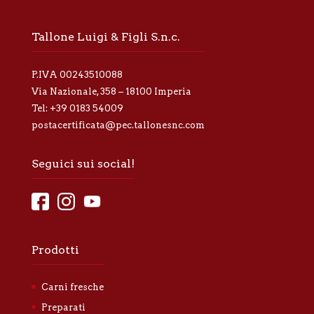
a
p
r
Tallone Luigi & Figli S.n.c.
i
v
a
P.IVA 00243510088
c
y
Via Nazionale, 358 – 18100 Imperia
*
Tel:
+39 0183 54009
postacertificata@pec.tallonesnc.com
Seguici sui social!
Prodotti
Carni fresche
Preparati