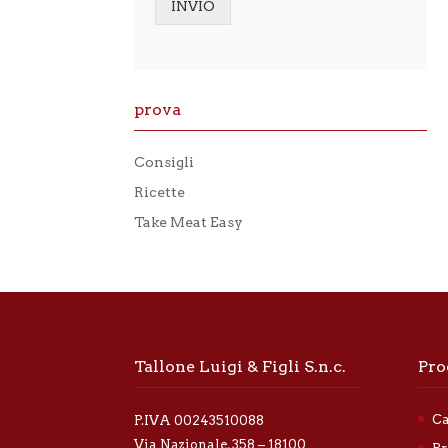
INVIO
a
t
Alternative:
i
v
a
p
prova
r
i
v
Consigli
a
c
Ricette
y
Take Meat Easy
*
Tallone Luigi & Figli S.n.c.
Pro
Ca
P.IVA 00243510088
Via Nazionale, 358 – 18100