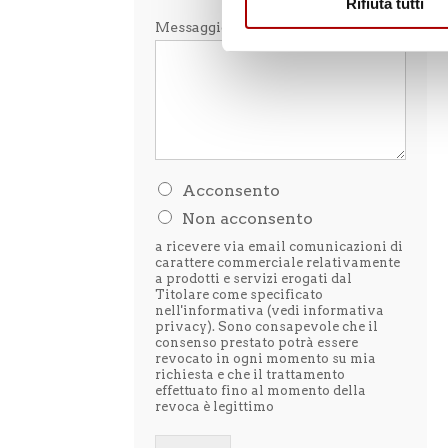
Rifiuta tutti
Messaggio
*
H
Acconsento
o
Non acconsento
l
e
a ricevere via email comunicazioni di
t
carattere commerciale relativamente
t
a prodotti e servizi erogati dal
Titolare come specificato
o
nell'informativa (vedi
informativa
l
privacy
). Sono consapevole che il
'
consenso prestato potrà essere
i
revocato in ogni momento su mia
n
richiesta e che il trattamento
f
effettuato fino al momento della
o
revoca è legittimo
r
m