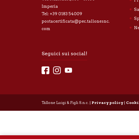
Pr
Imperia
Sa
Tel:
+39 0183 54009
Sp
postacertificata@pec.tallonesnc.
Ne
com
Seguici sui social!
Tallone Luigi & Figli S.n.c. |
Privacy policy
|
Cooki