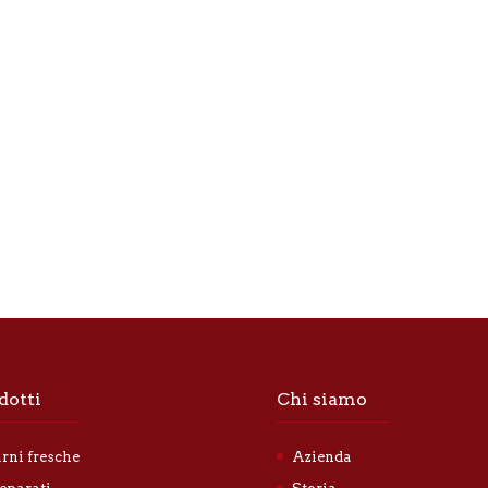
dotti
Chi siamo
rni fresche
Azienda