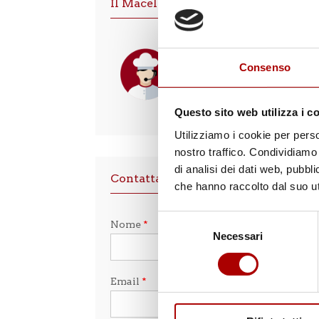
Il Macellaio risponde
Contatta lo
specialista!
Consenso
0183.54009
Questo sito web utilizza i c
Utilizziamo i cookie per perso
nostro traffico. Condividiamo 
di analisi dei dati web, pubbl
Contattaci
che hanno raccolto dal suo uti
Selezione
Nome
*
Necessari
del
consenso
Email
*