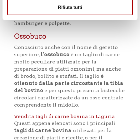
grasso rende questa zona particolarmente
Rifiuta tutti
gustosa e adatta sia al bollito che alla
creazione di piatti con macinato, tra cui
hamburger e polpette.
Ossobuco
Conosciuto anche con il nome di geretto
superiore,
l’ossobuco
è un taglio di carne
molto peculiare utilizzato per la
preparazione di piatti omonimi, ma anche
di brodo, bollito e stufati. Il taglio
è
ottenuto dalla parte circostante la tibia
del bovino
e per questo presenta bistecche
circolari caratterizzate da un osso centrale
comprendente il midollo.
Vendita tagli di carne bovina in Liguria
Questi appena elencati sono i principali
tagli di carne bovina
utilizzati per la
creazione di piatti e ricette, o per il