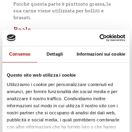
Poiché questa parte è piuttosto grassa, la
sua carne viene utilizzata per bolliti e
brasati.
Reale
Il taglio chiamato
Reale
è una carne
piuttosto magra ottenuta dalla zona
muscolare sulle prime 5 vertebre
Consenso
Dettagli
Informazioni sui cookie
dell’animale. Si tratta di un
taglio ottimo
non solo
per bolliti e brasati
ma anche per
bistecche ai ferri, in padella e per
Questo sito web utilizza i cookie
deliziosi ragù.
Nella sua parte superiore è
Utilizziamo i cookie per personalizzare contenuti ed
più magro, mentre contiene una quantità di
annunci, per fornire funzionalità dei social media e per
grasso maggiore nella parte inferiore.
È
analizzare il nostro traffico. Condividiamo inoltre
conosciuto anche come Matamà.
informazioni sul modo in cui utilizza il nostro sito con i
Gallinella (o Pesce)
nostri partner che si occupano di analisi dei dati web,
pubblicità e social media, i quali potrebbero combinarle
La
gallinella
è un taglio proveniente dalla
con altre informazioni che ha fornito loro o che hanno
parte posteriore del bovino accanto