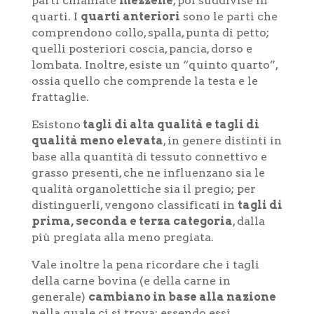
parti chiamate
mezzene
, poi suddivise in
quarti. I
quarti anteriori
sono le parti che
comprendono collo, spalla, punta di petto;
quelli posteriori coscia, pancia, dorso e
lombata. Inoltre, esiste un “quinto quarto”,
ossia quello che comprende la testa e le
frattaglie.
Esistono
tagli di alta qualità e tagli di
qualità meno elevata
, in genere distinti in
base alla quantità di tessuto connettivo e
grasso presenti, che ne influenzano sia le
qualità organolettiche sia il pregio; per
distinguerli, vengono classificati in
tagli di
prima, seconda e terza categoria
, dalla
più pregiata alla meno pregiata.
Vale inoltre la pena ricordare che i tagli
della carne bovina (e della carne in
generale)
cambiano in base alla nazione
nella quale ci si trova: essendo essi