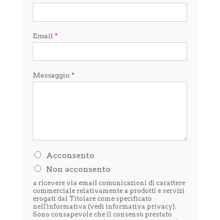
Email
*
Messaggio
*
H
Acconsento
o
Non acconsento
l
e
a ricevere via email comunicazioni di carattere
t
commerciale relativamente a prodotti e servizi
t
erogati dal Titolare come specificato
nell'informativa (vedi
informativa privacy
).
o
Sono consapevole che il consenso prestato
l