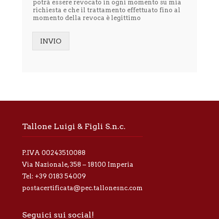
potrà essere revocato in ogni momento su mia
'
richiesta e che il trattamento effettuato fino al
i
momento della revoca è legittimo
n
f
o
INVIO
r
Alternative:
m
a
t
i
v
a
p
r
Tallone Luigi & Figli S.n.c.
i
v
a
P.IVA 00243510088
c
y
Via Nazionale, 358 – 18100 Imperia
*
Tel:
+39 0183 54009
postacertificata@pec.tallonesnc.com
Seguici sui social!