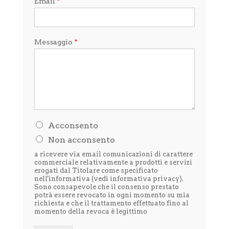
Email
*
Messaggio
*
H
Acconsento
o
Non acconsento
l
e
a ricevere via email comunicazioni di carattere
t
commerciale relativamente a prodotti e servizi
t
erogati dal Titolare come specificato
nell'informativa (vedi
informativa privacy
).
o
Sono consapevole che il consenso prestato
l
potrà essere revocato in ogni momento su mia
'
richiesta e che il trattamento effettuato fino al
i
momento della revoca è legittimo
n
f