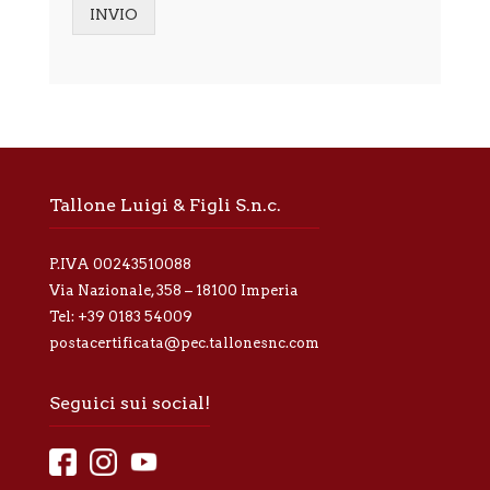
o
INVIO
r
Alternative:
m
a
t
i
v
a
p
r
Tallone Luigi & Figli S.n.c.
i
v
a
P.IVA 00243510088
c
y
Via Nazionale, 358 – 18100 Imperia
*
Tel:
+39 0183 54009
postacertificata@pec.tallonesnc.com
Seguici sui social!