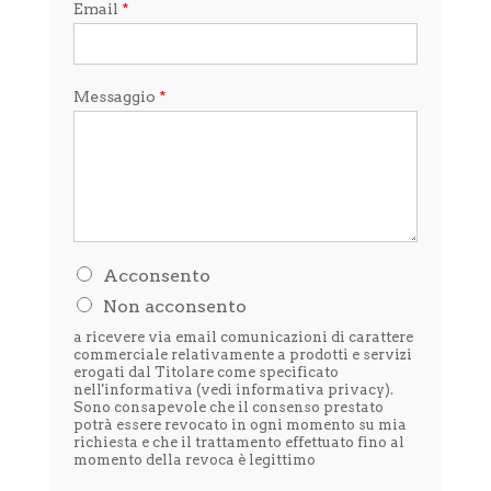
Email
*
Messaggio
*
H
Acconsento
o
Non acconsento
l
e
a ricevere via email comunicazioni di carattere
t
commerciale relativamente a prodotti e servizi
t
erogati dal Titolare come specificato
nell'informativa (vedi
informativa privacy
).
o
Sono consapevole che il consenso prestato
l
potrà essere revocato in ogni momento su mia
'
richiesta e che il trattamento effettuato fino al
i
momento della revoca è legittimo
n
f