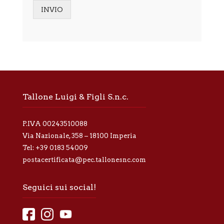
o
INVIO
r
Alternative:
m
a
t
i
v
a
p
r
Tallone Luigi & Figli S.n.c.
i
v
a
P.IVA 00243510088
c
y
Via Nazionale, 358 – 18100 Imperia
*
Tel:
+39 0183 54009
postacertificata@pec.tallonesnc.com
Seguici sui social!